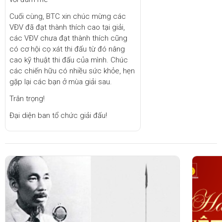
VẤN ĐỂ
Cuối cùng, BTC xin chúc mừng các
Ô NHIỄM
VĐV đã đạt thành thích cao tại giải,
TIẾNG
các VĐV chưa đạt thành thích cũng
ỒN
có cơ hội cọ xát thi đấu từ đó nâng
cao kỹ thuật thi đấu của mình. Chúc
các chiến hữu có nhiều sức khỏe, hẹn
gặp lại các bạn ở mùa giải sau.
Trân trọng!
Đại diện ban tổ chức giải đấu!