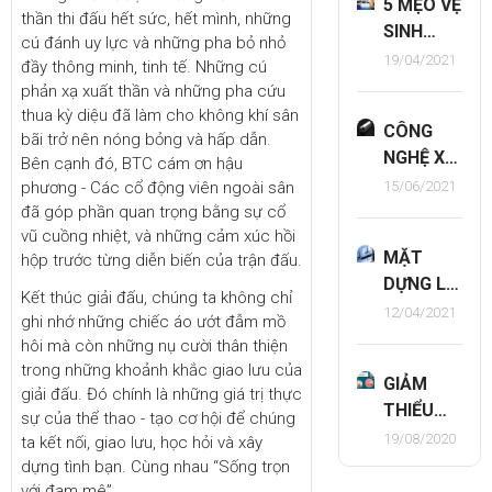
5 MẸO VỆ
thần thi đấu hết sức, hết mình, những
SINH
cú đánh uy lực và những pha bỏ nhỏ
CỬA
19/04/2021
đầy thông minh, tinh tế. Những cú
NHÔM
phản xạ xuất thần và những pha cứu
KÍNH
thua kỳ diệu đã làm cho không khí sân
CÔNG
SÁNG
bãi trở nên nóng bỏng và hấp dẫn.
NGHỆ XI
BÓNG
Bên cạnh đó, BTC cám ơn hậu
MẠ
15/06/2021
phương - Các cổ động viên ngoài sân
NHƯ
ANODIZE
đã góp phần quan trọng bằng sự cổ
MỚI!!
CHẤT
vũ cuồng nhiệt, và những cảm xúc hồi
MẶT
hộp trước từng diễn biến của trận đấu.
LƯỢNG
DỰNG LÝ
CAO TẠI
Kết thúc giải đấu, chúng ta không chỉ
TƯỞNG
12/04/2021
TIẾN
ghi nhớ những chiếc áo ướt đẫm mồ
VỚI HỆ
ĐẠT
hôi mà còn những nụ cười thân thiện
XTDA 65
trong những khoảnh khắc giao lưu của
GIẢM
giải đấu. Đó chính là những giá trị thực
THIỂU
sự của thể thao - tạo cơ hội để chúng
TÁC
19/08/2020
ta kết nối, giao lưu, học hỏi và xây
ĐỘNG
dựng tình bạn. Cùng nhau “Sống trọn
XẤU CỦA
với đam mê”