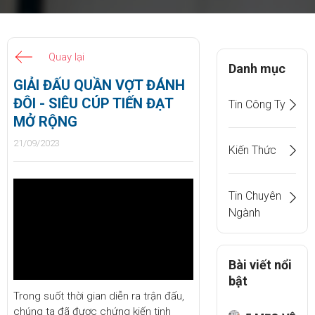
Quay lại
Danh mục
GIẢI ĐẤU QUẦN VỢT ĐÁNH
ĐÔI - SIÊU CÚP TIẾN ĐẠT
Tin Công Ty
MỞ RỘNG
21/09/2023
Kiến Thức
Tin Chuyên
Ngành
Bài viết nổi
bật
Trong suốt thời gian diễn ra trận đấu,
chúng ta đã được chứng kiến tinh