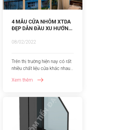
4 MẪU CỬA NHÔM XTDA
ĐẸP DẪN ĐẦU XU HƯỚNG
2022
08/02/2022
Trên thị trường hiện nay có rất
nhiều chất liệu cửa khác nhau
như: gỗ, nhựa, sắt nhưng được
Xem thêm
ưa chuộng nhất vẫn là cửa
nhôm. Một số thương hiệu
được sử dụng phổ biến hiện
nay như: Xingfa, Việt Pháp, Việt
Nhật, Nhôm Topal…