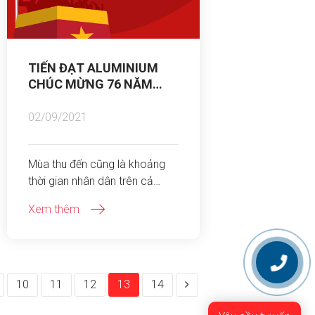
TIẾN ĐẠT ALUMINIUM
CHÚC MỪNG 76 NĂM
NGÀY QUỐC KHÁNH
02/09/2021
Mùa thu đến cũng là khoảng
thời gian nhân dân trên cả
nước đang sống lại với không
Xem thêm
khí hào hùng của ngày Tết
Độc lập 2-9. Năm 2021, trong
bối cảnh tình hình dịch bệnh
diễn biến phức tạp để phát huy
tinh thần của Tuyên ngôn Độc
10
11
12
13
14
lập, chúng ta hay cùng nêu