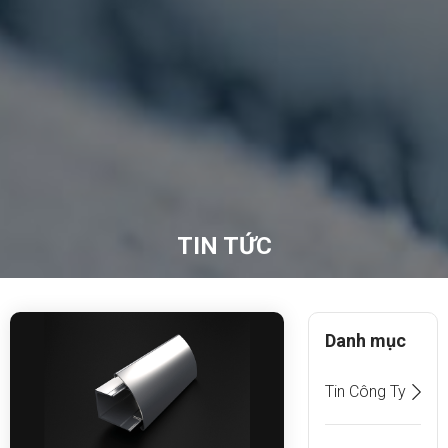
TIN TỨC
Danh mục
Tin Công Ty