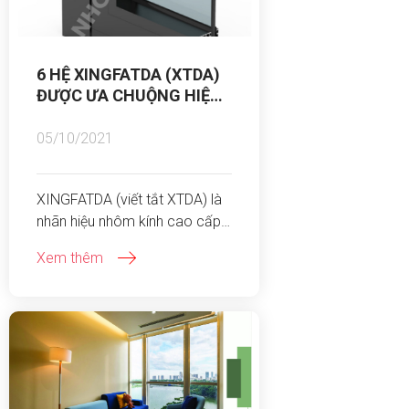
6 HỆ XINGFATDA (XTDA)
ĐƯỢC ƯA CHUỘNG HIỆN
NAY TẠI TIẾN ĐẠT
05/10/2021
XINGFATDA (viết tắt XTDA) là
nhãn hiệu nhôm kính cao cấp,
thành viên của Công ty TNHH
Xem thêm
Nhôm Tiến Đạt (TDA). Là hệ
Xingfa được sản xuất trong
nước theo quy trình đạt chuẩn
ISO 9001:2015 và QCVN
16:2019/BXD. XTDA không chỉ
phổ biến ở thị trường Việt Nam
mà còn có rất nhiều tiềm