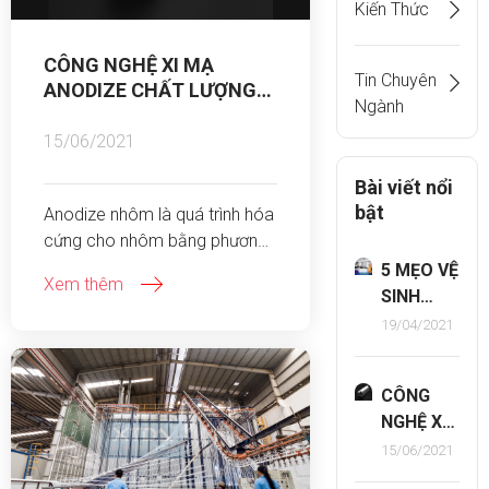
Kiến Thức
CÔNG NGHỆ XI MẠ
Tin Chuyên
ANODIZE CHẤT LƯỢNG
Ngành
CAO TẠI TIẾN ĐẠT
15/06/2021
Bài viết nổi
bật
Anodize nhôm là quá trình hóa
cứng cho nhôm bằng phương
pháp điện hóa. Phương pháp là
5 MẸO VỆ
Xem thêm
cách tạo ra một lớp oxit cực
SINH
bền một cách chủ động trên
CỬA
19/04/2021
nhôm và hợp kim của nó.
NHÔM
KÍNH
CÔNG
SÁNG
NGHỆ XI
BÓNG
MẠ
15/06/2021
NHƯ
ANODIZE
MỚI!!