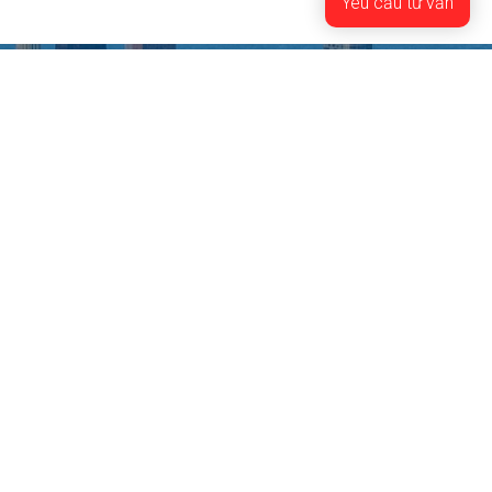
cao ý thức, chung sức, đồng
Yêu cầu tư vấn
lòng để chiến thắng đại dịch
COVID 19.
CỬA ĐẸP NHÀ SANG
NHÀ MÁY NHÔM XINGFATDA
51/2 Đường Bế Văn Đàn, Khu phố Bình Đường 3, Phường Dĩ An,
TP. Hồ Chí Minh
Xem bản đồ
Chăm sóc khách hàng
♦ Chính sách thanh toán
♦ Chính sách đặt hàng và giao hàng