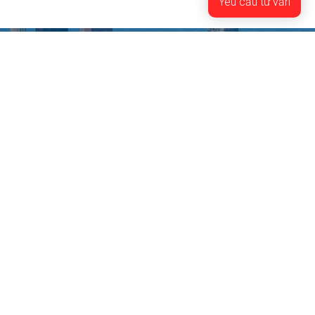
hãy cùng chúng tôi tìm hiểu
Yêu cầu tư vấn
một số tính năng ưu việt mà
nhôm thanh định hình dần dần
thay thế các vật liệu khác như
gỗ, thép, nhựa, sắt…
CỬA ĐẸP NHÀ SANG
NHÀ MÁY NHÔM XINGFATDA
51/2 Đường Bế Văn Đàn, Khu phố Bình Đường 3, Phường Dĩ An,
TP. Hồ Chí Minh
Xem bản đồ
Chăm sóc khách hàng
♦ Chính sách thanh toán
♦ Chính sách đặt hàng và giao hàng