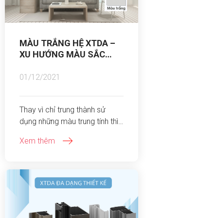
nhất? Hãy cùng chúng tôi tìm
hiểu trong bài viết dưới đây:
MÀU TRẮNG HỆ XTDA –
XU HƯỚNG MÀU SẮC
PHỔ BIẾN HIỆN NAY
01/12/2021
Thay vì chỉ trung thành sử
dụng những màu trung tính thì
hiện nay màu trắng đang rất
Xem thêm
thịnh hành, tone màu sáng rất
dễ phối cùng với đồ nội thất và
dễ dàng hơn trong việc lựa
chọn màu nhấn.