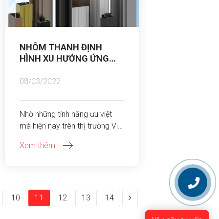
NHÔM THANH ĐỊNH
HÌNH XU HƯỚNG ỨNG
DỤNG TRÊN THỊ TRƯỜNG
VÀ THẾ GIỚI
08/03/2022
Nhờ những tính năng ưu việt
mà hiện nay trên thị trường Việt
Nam và thế giới, các sản
Xem thêm
phẩm nhôm thanh định hình
được ứng dụng nhiều trong
công nghiệp sản xuất, vật liệu
xây dựng, đời sống và công
nghiệp năng lượng mặt trời.
10
11
12
13
14
Trong bài viết ngày hôm nay