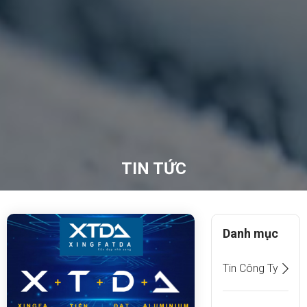
TIN TỨC
Danh mục
Tin Công Ty